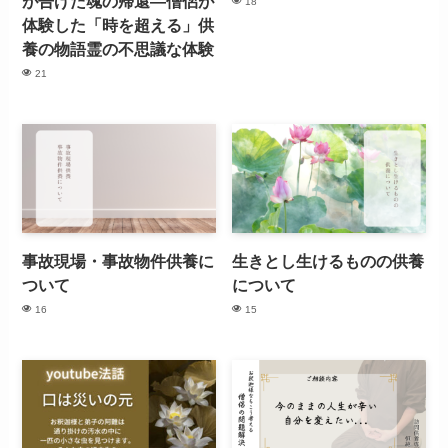
が告げた魂の帰還—僧侶が
18
体験した「時を超える」供
養の物語霊の不思議な体験
21
事故現場・事故物件供養に
生きとし生けるものの供養
ついて
について
16
15