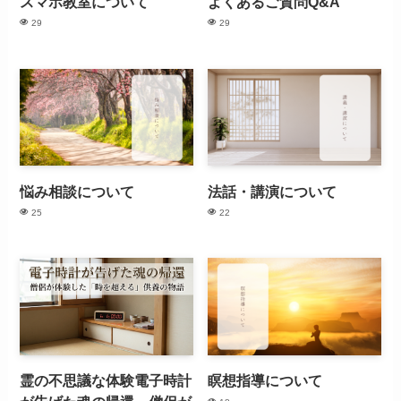
スマホ教室について
よくあるご質問Q&A
29
29
悩み相談について
法話・講演について
25
22
霊の不思議な体験電子時計
瞑想指導について