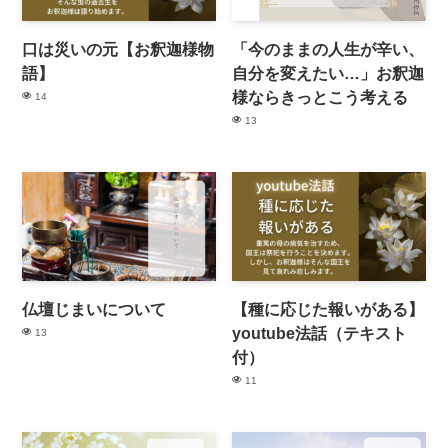
口は災いの元【お釈迦様物
「今のままの人生が辛い、
語】
自分を変えたい…」お釈迦
様ならきっとこう考える
14
13
仏壇じまいについて
【種に応じた報いがある】
youtube法話（テキスト
13
付）
11