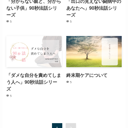
「分からない親と、分から
「出口の見えない闘病中の
ない子供」90秒法話シリ
あなたへ」90秒法話シリ
ーズ
ーズ
5
5
「ダメな自分を責めてしま
終末期ケアについて
う人へ」90秒法話シリー
5
ズ
5