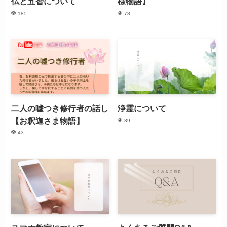
仏と五智について
様物語】
185
78
二人の嘘つき修行者の話し
浄霊について
【お釈迦さま物語】
39
43