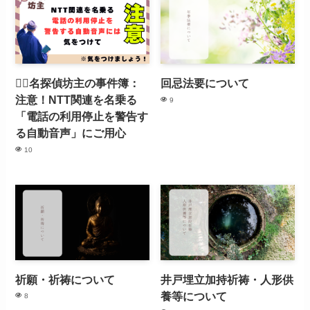
🕵️‍♂️名探偵坊主の事件簿：
回忌法要について
注意！NTT関連を名乗る
9
「電話の利用停止を警告す
る自動音声」にご用心
10
祈願・祈祷について
井戸埋立加持祈祷・人形供
養等について
8